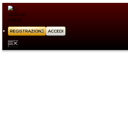
Vai
al
contenuto
REGISTRAZIONE
ACCEDI
Menu