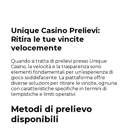
Unique Casino Prelievi:
Ritira le tue vincite
velocemente
Quando si tratta di prelievi presso Unique
Casino, la velocità e la trasparenza sono
elementi fondamentali per un’esperienza di
gioco soddisfacente. La piattaforma offre
diverse soluzioni per ritirare le vincite, ognuna
con caratteristiche specifiche in termini di
tempistiche e limiti operativi.
Metodi di prelievo
disponibili