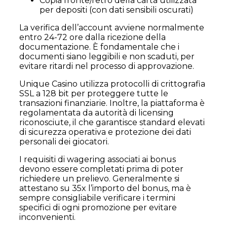
Copia fronte/retro della carta utilizzata
per depositi (con dati sensibili oscurati)
La verifica dell’account avviene normalmente
entro 24-72 ore dalla ricezione della
documentazione. È fondamentale che i
documenti siano leggibili e non scaduti, per
evitare ritardi nel processo di approvazione.
Unique Casino utilizza protocolli di crittografia
SSL a 128 bit per proteggere tutte le
transazioni finanziarie. Inoltre, la piattaforma è
regolamentata da autorità di licensing
riconosciute, il che garantisce standard elevati
di sicurezza operativa e protezione dei dati
personali dei giocatori.
I requisiti di wagering associati ai bonus
devono essere completati prima di poter
richiedere un prelievo. Generalmente si
attestano su 35x l’importo del bonus, ma è
sempre consigliabile verificare i termini
specifici di ogni promozione per evitare
inconvenienti.