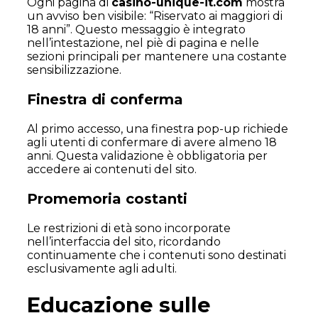
Ogni pagina di
casino-unique-it.com
mostra
un avviso ben visibile: “Riservato ai maggiori di
18 anni”. Questo messaggio è integrato
nell’intestazione, nel piè di pagina e nelle
sezioni principali per mantenere una costante
sensibilizzazione.
Finestra di conferma
Al primo accesso, una finestra pop-up richiede
agli utenti di confermare di avere almeno 18
anni. Questa validazione è obbligatoria per
accedere ai contenuti del sito.
Promemoria costanti
Le restrizioni di età sono incorporate
nell’interfaccia del sito, ricordando
continuamente che i contenuti sono destinati
esclusivamente agli adulti.
Educazione sulle