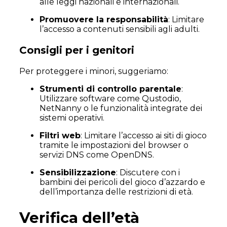
alle leggi nazionali e internazionali.
Promuovere la responsabilità
: Limitare
l’accesso a contenuti sensibili agli adulti.
Consigli per i genitori
Per proteggere i minori, suggeriamo:
Strumenti di controllo parentale
:
Utilizzare software come Qustodio,
NetNanny o le funzionalità integrate dei
sistemi operativi.
Filtri web
: Limitare l’accesso ai siti di gioco
tramite le impostazioni del browser o
servizi DNS come OpenDNS.
Sensibilizzazione
: Discutere con i
bambini dei pericoli del gioco d’azzardo e
dell’importanza delle restrizioni di età.
Verifica dell’età