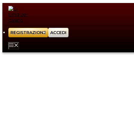
Vai
al
contenuto
REGISTRAZIONE
ACCEDI
Menu