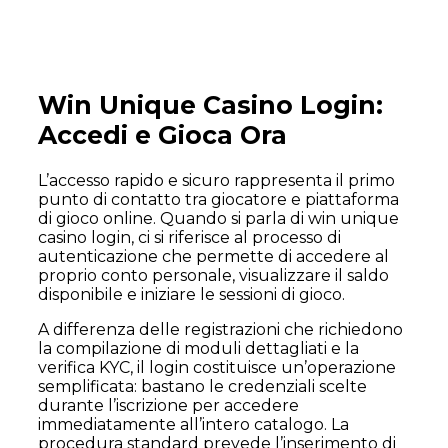
Win Unique Casino Login:
Accedi e Gioca Ora
L’accesso rapido e sicuro rappresenta il primo
punto di contatto tra giocatore e piattaforma
di gioco online. Quando si parla di win unique
casino login, ci si riferisce al processo di
autenticazione che permette di accedere al
proprio conto personale, visualizzare il saldo
disponibile e iniziare le sessioni di gioco.
A differenza delle registrazioni che richiedono
la compilazione di moduli dettagliati e la
verifica KYC, il login costituisce un’operazione
semplificata: bastano le credenziali scelte
durante l’iscrizione per accedere
immediatamente all’intero catalogo. La
procedura standard prevede l’inserimento di