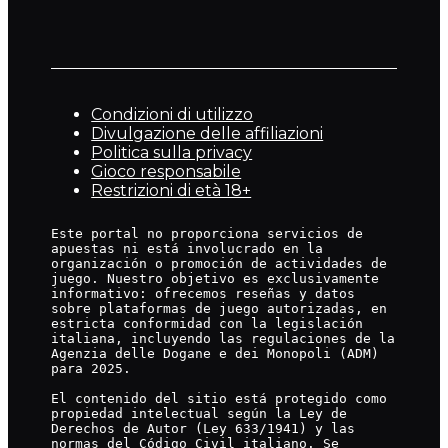
Condizioni di utilizzo
Divulgazione delle affiliazioni
Politica sulla privacy
Gioco responsabile
Restrizioni di età 18+
Este portal no proporciona servicios de 
apuestas ni está involucrado en la 
organización o promoción de actividades de 
juego. Nuestro objetivo es exclusivamente 
informativo: ofrecemos reseñas y datos 
sobre plataformas de juego autorizadas, en 
estricta conformidad con la legislación 
italiana, incluyendo las regulaciones de la 
Agenzia delle Dogane e dei Monopoli (ADM) 
para 2025. 
El contenido del sitio está protegido como 
propiedad intelectual según la Ley de 
Derechos de Autor (Ley 633/1941) y las 
normas del Código Civil italiano. Se 